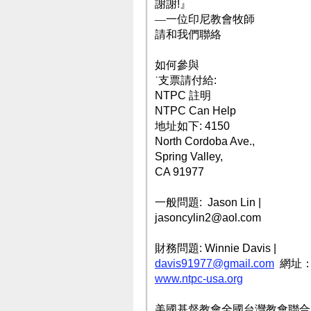
謝謝
!
』
—一位印尼教會牧師
請和我們聯絡
如何參與
˙支票請付給
:
NTPC
註明
NTPC Can Help
地址如下
: 4150
North Cordoba Ave.,
Spring Valley,
CA 91977
一般問題
: Jason Lin |
jasoncylin2@aol.com
財務問題
: Winnie Davis |
davis91977@gmail.com
網址
www.ntpc-usa.org
美國基督教會全國台灣教會聯合