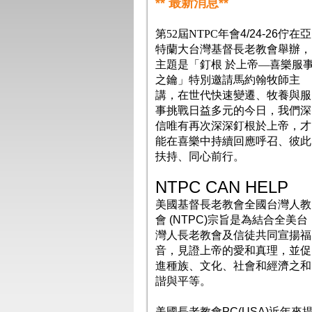
** 最新消息**
第
52屆
NTPC年會
4/24-26佇在亞
特蘭大台灣基督長老教會舉辦，
主題是
「
釘根 於上帝
—喜樂服
之鑰
」
特別邀請馬約翰牧師主
講，在世代快速變遷、牧養與服
事挑戰日益多元的今日，我們深
信唯有再次深深釘根於上帝，才
能在喜樂中持續回應呼召、彼此
扶持、同心前行。
NTPC CAN HELP
美國基督長老教會全國台灣人教
會
(NTPC)
宗旨是為結合全美台
灣人長老教會及信徒共同宣揚福
音，見證上帝的愛和真理，並促
進種族、文化、社會和經濟之和
諧與平等。
美國長老教會
PC(USA)
近年來