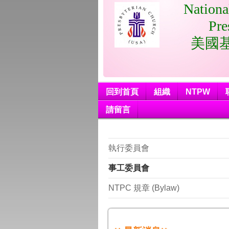
Nationa
Presby
美國基
回到首頁
組織
NTPW
請留言
執行委員會
事工委員會
NTPC 規章 (Bylaw)