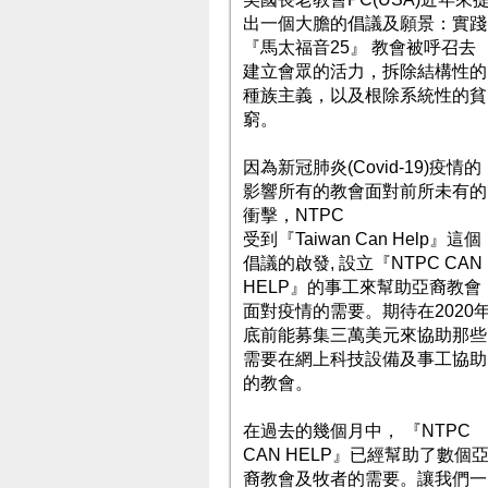
出一個大膽的倡議及願景：實踐
『馬太福音
25
』
教會被呼召去
建立會眾的活力，拆除結構性的
種族主義，以及根除系統性的貧
窮。
因為新冠肺炎
(Covid-19)
疫情的
影響所有的教會面對前所未有的
衝擊，
NTPC
受到『
Taiwan Can Help
』這個
倡議的啟發
,
設立『
NTPC CAN
HELP
』的事工來幫助亞裔教會
面對疫情的需要。期待在
2020
底前能募集三萬美元來協助那些
需要在網上科技設備及事工協助
的教會。
在過去的幾個月中，
『
NTPC
CAN HELP
』已經幫助了數個
裔教會及牧者的需要。讓我們一