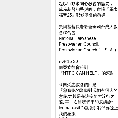
起以行動來關心教會的需要，
成為基督的手與腳，實踐『馬太
福音
25
』耶穌基督的教導。
美國基督長老教會全國台灣人教
會聯合會
National Taiwanese
Presbyterian Council,
Presbyterian Church (U .S .A .)
已有
15-20
個亞裔教會得到
『
NTPC CAN HELP
』的幫助
來自受惠教會的回應
『您慷慨的幫助對我們有很大的
意義
,
尤其是在這疫情大流行之
際
,
再一次當我們用印尼話說”
terima kasih" (
謝謝
),
我們要送
我們感激
!